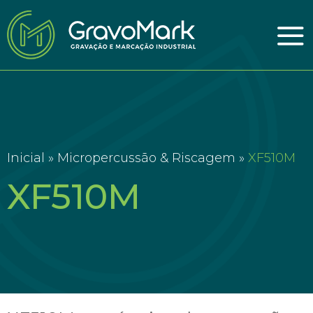
Inicial »
Micropercussão & Riscagem »
XF510M
XF510M