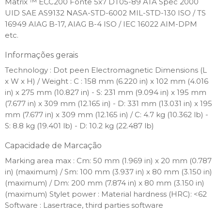
Matrix ™ ECC200 Fonte 5x7 DT05-89 ATA Spec 2000
UID SAE AS9132 NASA-STD-6002 MIL-STD-130 ISO / TS
16949 AIAG B-17, AIAG B-4 ISO / IEC 16022 AIM-DPM
etc.
Informações gerais
Technology : Dot peen Electromagnetic Dimensions (L
x W x H) / Weight : C : 158 mm (6.220 in) x 102 mm (4.016
in) x 275 mm (10.827 in) - S: 231 mm (9.094 in) x 195 mm
(7.677 in) x 309 mm (12.165 in) - D: 331 mm (13.031 in) x 195
mm (7.677 in) x 309 mm (12.165 in) / C: 4.7 kg (10.362 lb) -
S: 8.8 kg (19.401 lb) - D: 10.2 kg (22.487 lb)
Capacidade de Marcação
Marking area max : Cm: 50 mm (1.969 in) x 20 mm (0.787
in) (maximum) / Sm: 100 mm (3.937 in) x 80 mm (3.150 in)
(maximum) / Dm: 200 mm (7.874 in) x 80 mm (3.150 in)
(maximum) Stylet power : Material hardness (HRC): <62
Software : Lasertrace, third parties software