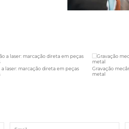
Gravação mecânica: Gravotech - máuina de
marcação de metal
G
ra
p