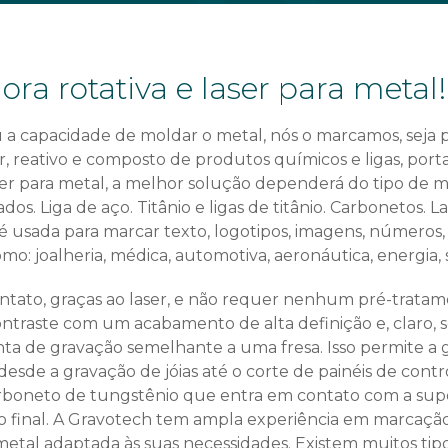
ra rotativa e laser para metal!
capacidade de moldar o metal, nós o marcamos, seja para
r, reativo e composto de produtos químicos e ligas, por
 para metal, a melhor solução dependerá do tipo de met
. Liga de aço. Titânio e ligas de titânio. Carbonetos. Lat
ada para marcar texto, logotipos, imagens, números, códi
: joalheria, médica, automotiva, aeronáutica, energia, s
ontato, graças ao laser, e não requer nenhum pré-trata
traste com um acabamento de alta definição e, claro, se
 de gravação semelhante a uma fresa. Isso permite a g
desde a gravação de jóias até o corte de painéis de cont
rboneto de tungstênio que entra em contato com a super
inal. A Gravotech tem ampla experiência em marcação d
etal adaptada às suas necessidades. Existem muitos tip