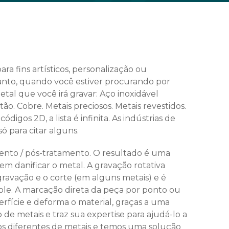
 fins artísticos, personalização ou
tanto, quando você estiver procurando por
al que você irá gravar: Aço inoxidável
ão. Cobre. Metais preciosos. Metais revestidos.
gos 2D, a lista é infinita. As indústrias de
ó para citar alguns.
mento / pós-tratamento. O resultado é uma
m danificar o metal. A gravação rotativa
ravação e o corte (em alguns metais) e é
role. A marcação direta da peça por ponto ou
fície e deforma o material, graças a uma
e metais e traz sua expertise para ajudá-lo a
os diferentes de metais e temos uma solução